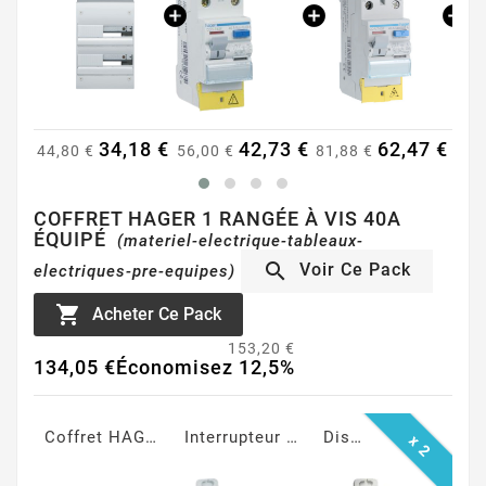
18 €
42,73 €
62,47 €
15,38 €
56,00 €
81,88 €
20,16 €
20,
COFFRET HAGER 1 RANGÉE À VIS 40A
ÉQUIPÉ
(materiel-electrique-tableaux-

Voir Ce Pack
electriques-pre-equipes)

Acheter Ce Pack
153,20 €
134,05 €
Économisez 12,5%
Coffret HAGER Gamma+ 13, 1 rangée, 13 Modules
Interrupteur Différentiel 40A Type AC 30mA à vis
Disjoncteur Phase + Neutre 10A à vis - Courbe C
Disjoncteur Phase + Neutre 16A à vis - Courbe C
x 2
x 2