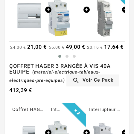
00 €
49,00 €
17,64 €
17,64 €
56,00 €
20,16 €
20,16 €
23,
COFFRET HAGER 3 RANGÉE À VIS 40A
ÉQUIPÉ
(materiel-electrique-tableaux-

Voir Ce Pack
electriques-pre-equipes)
412,39 €
Coffret HAGER Gamma+ 13 rangées, 3 rangées, 39 Modules
Interrupteur Différentiel 40A Type AC 30mA à vis
Interrupteur Différentiel 40A Type A 30mA à vis
Disjoncteur Phase + Neutre 10A à vis - Courbe C
x 2
x 2