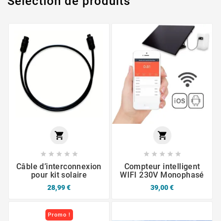
Sélection de produits












Câble d’interconnexion
Compteur intelligent
pour kit solaire
WIFI 230V Monophasé
28,99 €
39,00 €
Promo !