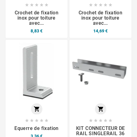










Crochet de fixation
Crochet de fixation
inox pour toiture
inox pour toiture
avec...
avec...
8,83 €
14,69 €












Equerre de fixation
KIT CONNECTEUR DE
RAIL SINGLERAIL 36
3,36 €