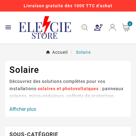
Livraison gratuite dès 100€ TTC d'achat
0

Accueil
Solaire
Solaire
Découvrez des solutions complètes pour vos
installations
solaires et photovoltaïques
: panneaux
solaires, micro-onduleurs, coffrets de protection,
câblage et connectiques. Nos produits vous
Afficher plus
permettent de produire une énergie propre, durable et
adaptée à vos besoins d’autoconsommation ou
d’installation résidentielle.
Faciles à installer et testés pour résister aux
SOUS-CATÉGORIE