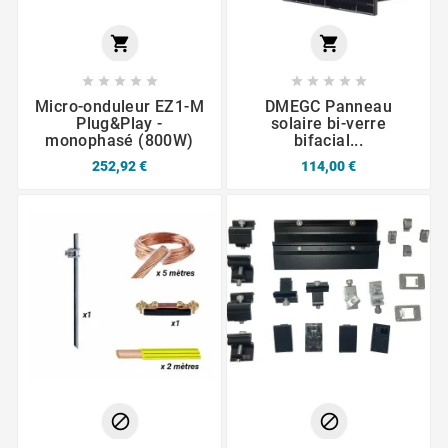












Micro-onduleur EZ1-M
DMEGC Panneau
Plug&Play -
solaire bi-verre
monophasé (800W)
bifacial...
252,92 €
114,00 €

