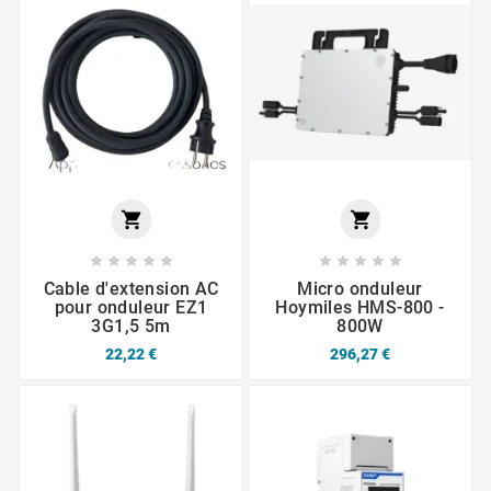












Cable d'extension AC
Micro onduleur
pour onduleur EZ1
Hoymiles HMS-800 -
3G1,5 5m
800W
22,22 €
296,27 €