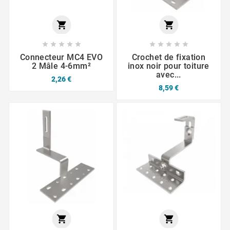












Connecteur MC4 EVO
Crochet de fixation
2 Mâle 4-6mm²
inox noir pour toiture
avec...
2,26 €
8,59 €

