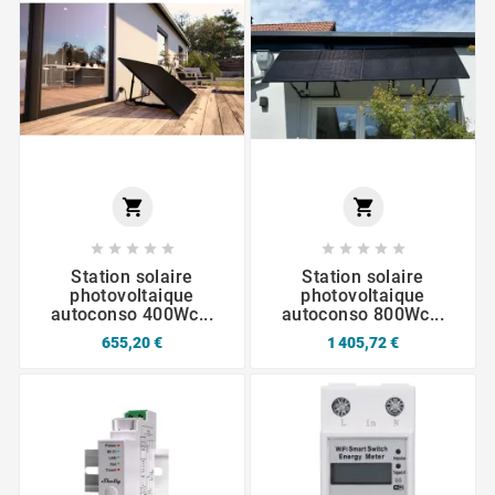












Station solaire
Station solaire
photovoltaique
photovoltaique
autoconso 400Wc...
autoconso 800Wc...
655,20 €
1 405,72 €