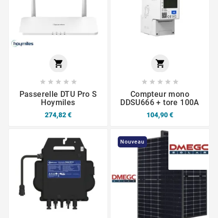












Passerelle DTU Pro S
Compteur mono
Hoymiles
DDSU666 + tore 100A
274,82 €
104,90 €
Nouveau