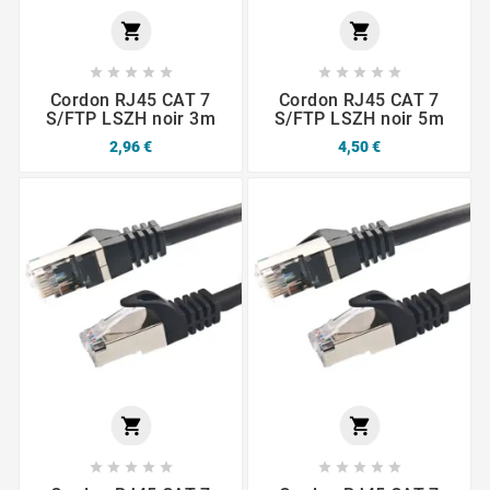












Cordon RJ45 CAT 7
Cordon RJ45 CAT 7
S/FTP LSZH noir 3m
S/FTP LSZH noir 5m
2,96 €
4,50 €











