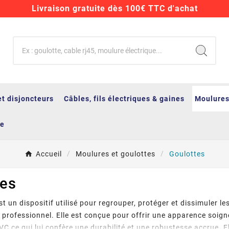
Livraison gratuite dès 100€ TTC d'achat
et disjoncteurs
Câbles, fils électriques & gaines
Moulures
ge
Accueil
Moulures et goulottes
Goulottes
tes
t un dispositif utilisé pour regrouper, protéger et dissimuler l
professionnel. Elle est conçue pour offrir une apparence soig
C ce qui lui confère une durabilité et une robustesse accrue. El