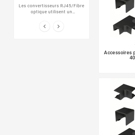
Les convertisseurs RJ45/Fibre
optique utilisent un
transmetteur cuivre pour
transformer le signal d’une


liaison Ethernet UTP / RJ45
vers une ...
Accessoires p
4