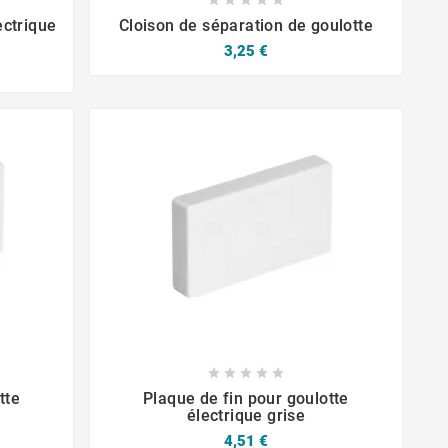


ectrique
Cloison de séparation de goulotte
3,25 €







tte
Plaque de fin pour goulotte
électrique grise
4,51 €