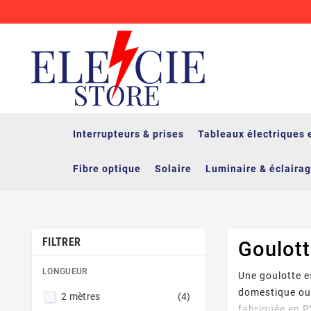
Interrupteurs & prises
Tableaux électriques 
Fibre optique
Solaire
Luminaire & éclaira
FILTRER
Goulot
LONGUEUR
Une goulotte es
domestique ou 
2 mètres
(4)
fabriquée en PV