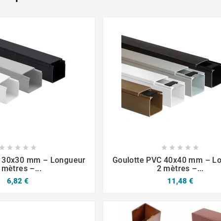














C 30x30 mm – Longueur
Goulotte PVC 40x40 mm – L
 mètres –...
2 mètres –...
6,82 €
11,48 €