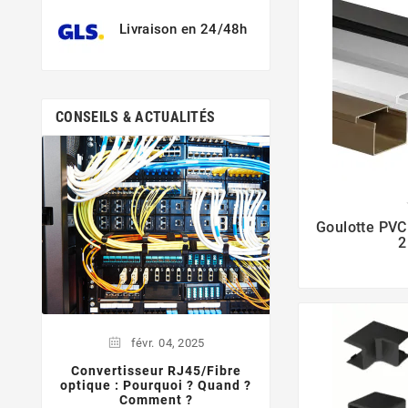
Livraison en 24/48h
CONSEILS & ACTUALITÉS
févr.
04,
Qu'est ce qu'une u
appareillab
Goulotte PV
Une goulotte appar
2
un type de goulott
de dissimuler l
électriques et les 
boîtier fermé. El
févr.
04,
2025
Convertisseur RJ45/Fibre
optique : Pourquoi ? Quand ?
Comment ?