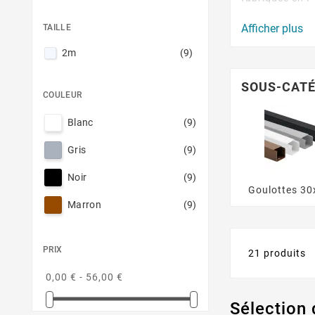
couleur pour s
Afficher plus
TAILLE
câbles de mani
que les écrase
2m
(9)
accident causé
disgracieux et
SOUS-CATÉ
COULEUR
permet de rang
Blanc
(9)
Gris
(9)
Noir
(9)
Goulottes 3
Marron
(9)
PRIX
21 produits
0,00 € - 56,00 €
Sélection 