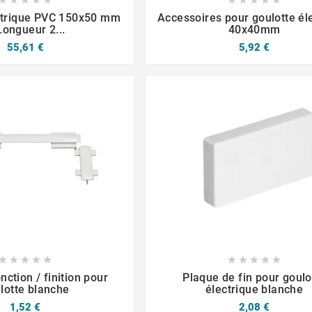




ctrique PVC 150x50 mm
Accessoires pour goulotte él
Longueur 2...
40x40mm
55,61 €
5,92 €














nction / finition pour
Plaque de fin pour goulo
lotte blanche
électrique blanche
1,52 €
2,08 €