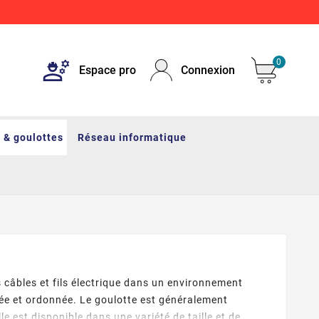
0
Espace pro
Connexion
 & goulottes
Réseau informatique
es câbles et fils électrique dans un environnement
née et ordonnée. Le goulotte est généralement
le est disponible dans une variété de taille et de