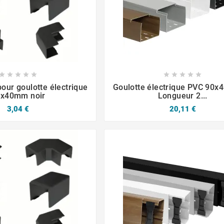














our goulotte électrique
Goulotte électrique PVC 90x
0x40mm noir
Longueur 2...
3,04 €
20,11 €