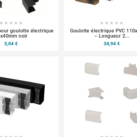














our goulotte électrique
Goulotte électrique PVC 11
0x40mm noir
– Longueur 2...
3,04 €
34,94 €









