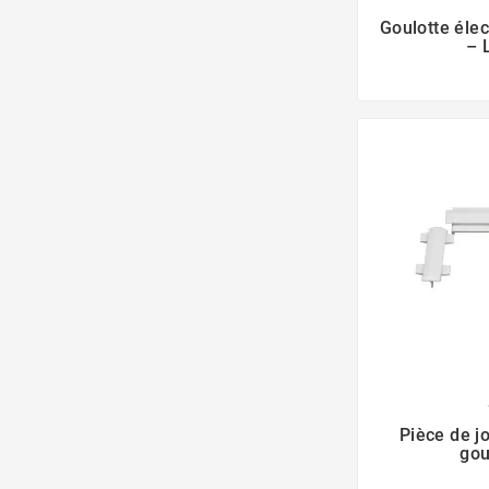
Goulotte éle
– 
Pièce de jo
gou