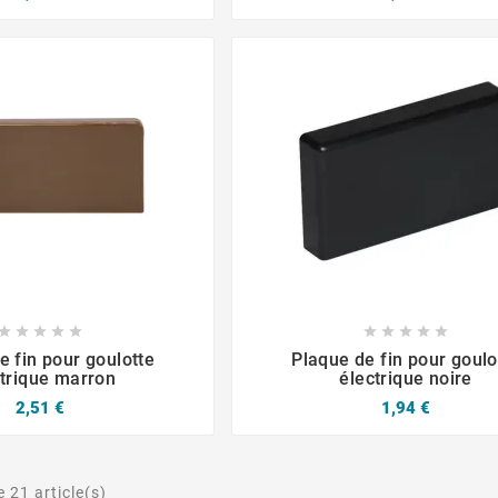














e fin pour goulotte
Plaque de fin pour goulo
ctrique marron
électrique noire
2,51 €
1,94 €
 21 article(s)