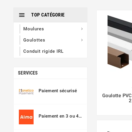

TOP CATÉGORIE
Moulures

Goulottes

Conduit rigide IRL
SERVICES
Paiement sécurisé
Goulotte PV
2
Paiement en 3 ou 4
fois