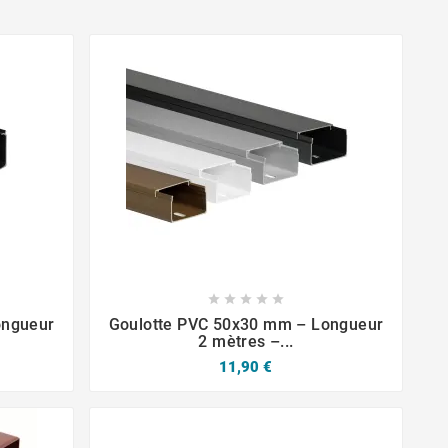







ongueur
Goulotte PVC 50x30 mm – Longueur
2 mètres –...
11,90 €