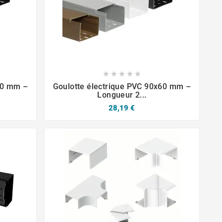







40 mm –
Goulotte électrique PVC 90x60 mm –
Longueur 2...
28,19 €