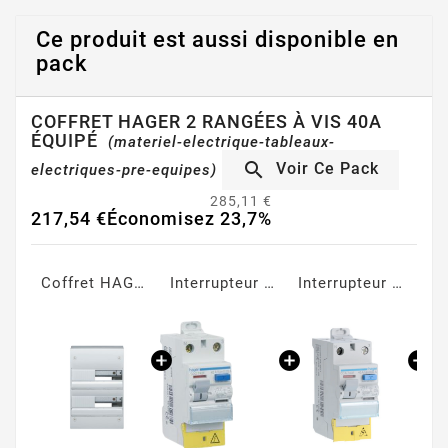
Ce produit est aussi disponible en
pack
COFFRET HAGER 2 RANGÉES À VIS 40A
ÉQUIPÉ
(materiel-electrique-tableaux-

Voir Ce Pack
electriques-pre-equipes)
285,11 €
217,54 €
Économisez 23,7%
Coffret HAGER Gamma+ 13, 2 rangées, 26 Modules
Interrupteur Différentiel 40A Type AC 30mA à vis
Interrupteur Différentiel 40A Type A 30mA à vis