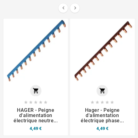














HAGER - Peigne
Hager - Peigne
d'alimentation
d'alimentation
électrique neutre...
électrique phase...
4,49 €
4,49 €