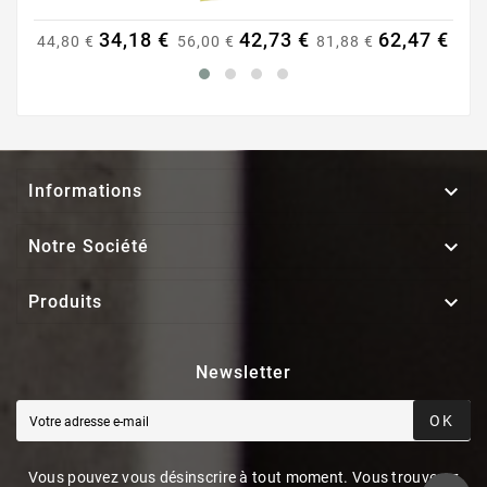
34,18 €
42,73 €
62,47 €
44,80 €
56,00 €
81,88 €
20,

Informations

Notre Société

Produits
Newsletter
OK
Vous pouvez vous désinscrire à tout moment. Vous trouverez