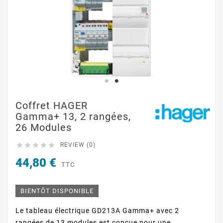
Coffret HAGER
Gamma+ 13, 2 rangées,
26 Modules





REVIEW (0)
44,80 €
TTC
BIENTÔT DISPONIBLE
Le tableau électrique GD213A Gamma+ avec 2
rangées de 13 modules est conçue pour une