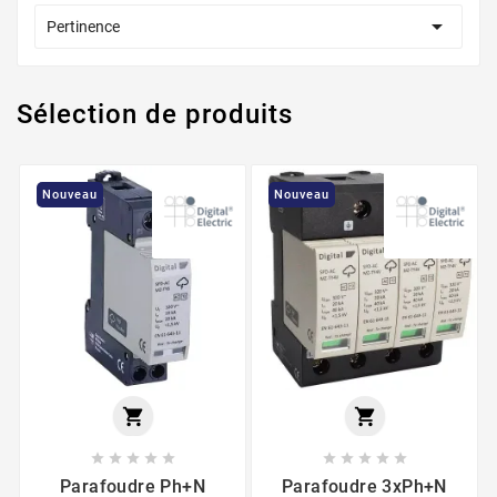

Pertinence
Sélection de produits
Nouveau
Nouveau












Parafoudre Ph+N
Parafoudre 3xPh+N