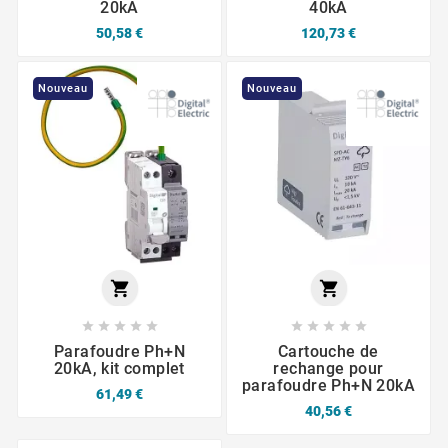
20kA
40kA
50,58 €
120,73 €
Nouveau
Nouveau












Parafoudre Ph+N
Cartouche de
20kA, kit complet
rechange pour
parafoudre Ph+N 20kA
61,49 €
40,56 €