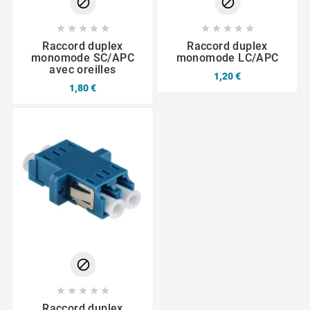












Raccord duplex
Raccord duplex
monomode SC/APC
monomode LC/APC
avec oreilles
1,20 €
1,80 €






Raccord duplex