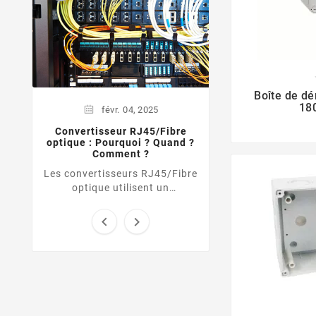
appareillab
Une goulotte appar
un type de goulott
de dissimuler l
électriques et les 
boîtier fermé. El
Boîte de dé
18
févr.
04,
2025
Convertisseur RJ45/Fibre
optique : Pourquoi ? Quand ?
Comment ?
Les convertisseurs RJ45/Fibre
optique utilisent un
transmetteur cuivre pour
transformer le signal d’une


liaison Ethernet UTP / RJ45
vers une ...