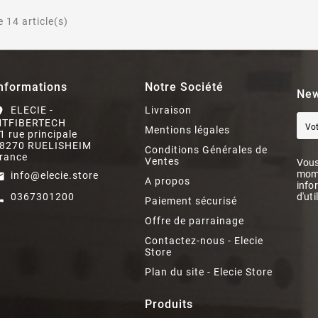
 14 article(s)
nformations
Notre Société
New
ELECIE -
Livraison
on_on
TFIBERTECH
Mentions légales
1 rue principale
8270 RUELISHEIM
Conditions Générales de
rance
Ventes
Vous
mome
info@elecie.store
il
A propos
info
0367301200
d'uti
ll
Paiement sécurisé
Offre de parrainage
Contactez-nous - Elecie
Store
Plan du site - Elecie Store
Produits