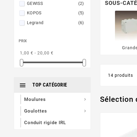
SOUS-CATÉ
GEWISS
(2)
KOPOS
(5)
Legrand
(6)
PRIX
Grand
1,00 € - 20,00 €
14 produits

TOP CATÉGORIE
Sélection 
Moulures

Goulottes

Conduit rigide IRL