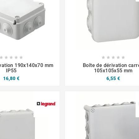














ivation 190x140x70 mm
Boîte de dérivation car
IP55
105x105x55 mm
16,80 €
6,55 €
2025
févr.
04,
2025
ne goulotte
À quoi sert une moulure ?
Quelle est 