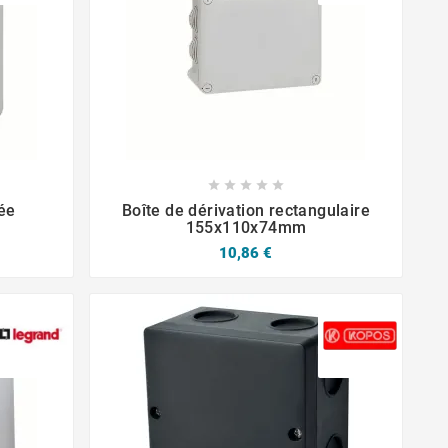







rée
Boîte de dérivation rectangulaire
155x110x74mm
10,86 €
févr.
04,
2025
janv.
30,
2025
la différence entre
Comment installer une