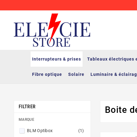
Interrupteurs & prises
Tableaux électriques 
Fibre optique
Solaire
Luminaire & éclaira
FILTRER
Boite d
MARQUE
BLM Optibox
(1)