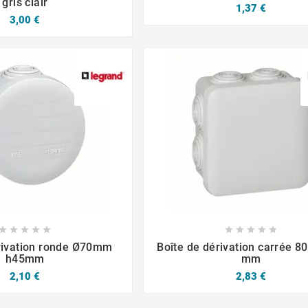
gris clair
1,37 €
3,00 €














rivation ronde Ø70mm
Boîte de dérivation carrée 8
h45mm
mm
2,10 €
2,83 €