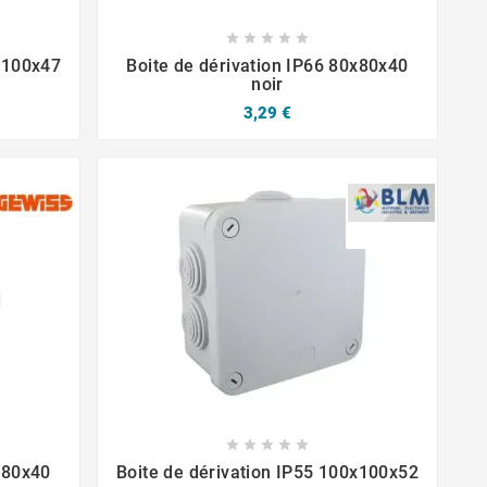







0x100x47
Boite de dérivation IP66 80x80x40
noir
3,29 €







x80x40
Boite de dérivation IP55 100x100x52