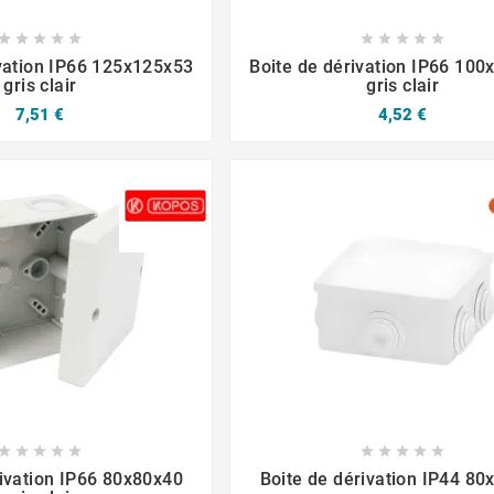














ivation IP66 125x125x53
Boite de dérivation IP66 10
gris clair
gris clair
7,51 €
4,52 €














rivation IP66 80x80x40
Boite de dérivation IP44 80