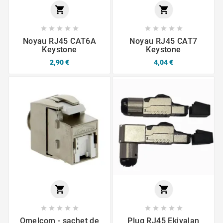












Noyau RJ45 CAT6A
Noyau RJ45 CAT7
Keystone
Keystone
2,90 €
4,04 €












Omelcom - sachet de
Plug RJ45 Ekivalan