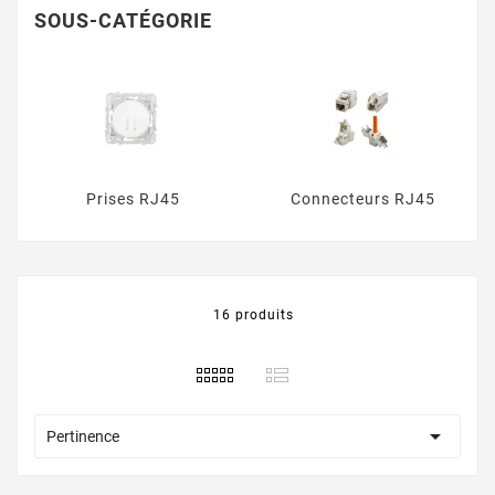
Que vous soyez un professionnel des réseaux ou un
SOUS-CATÉGORIE
passionné de technologie, nos produits vous
permettent de créer des connexions stables et rapides
pour optimiser vos transfert de données. Faites
confiance à ELECIE pour des prises et connectiques
RJ45 durables, faciles à installer et compatibles avec
les normes de l'industrie. Commandez dès maintenant
et améliorez la performance de votre infrastructure
Prises RJ45
Connecteurs RJ45
réseau.
16 produits

Pertinence