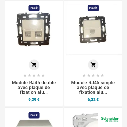
Pack
Pack












Module RJ45 double
Module RJ45 simple
avec plaque de
avec plaque de
fixation alu...
fixation alu...
9,29 €
6,32 €
Pack