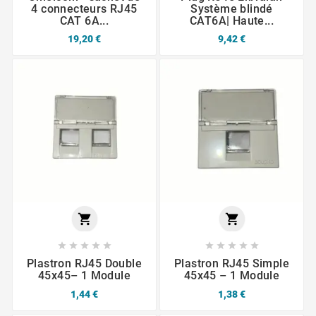
4 connecteurs RJ45
Système blindé
CAT 6A...
CAT6A| Haute...
19,20 €
9,42 €












Plastron RJ45 Double
Plastron RJ45 Simple
45x45– 1 Module
45x45 – 1 Module
1,44 €
1,38 €