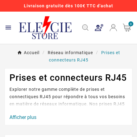
Livraison gratuite dès 100€ TTC d'achat
0

Accueil
Réseau informatique
Prises et
connecteurs RJ45
Prises et connecteurs RJ45
Explorer notre gamme complète de prises et
connectiques RJ45 pour répondre à tous vos besoins
en matière de réseaux informatique. Nos prises RJ45
de haute qualité offrent une connexion robuste et
Afficher plus
fiable pour vos câbles Ethernet. Choisissez parmi une
variété 'options, y compris les prises murales, des
keytones,ds connecteurs modulaires et des embouts.