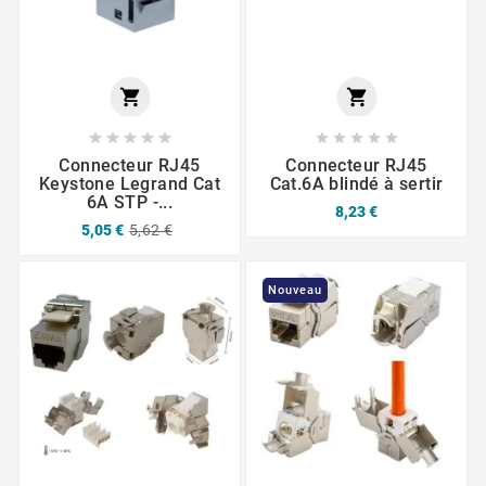












Connecteur RJ45
Connecteur RJ45
Keystone Legrand Cat
Cat.6A blindé à sertir
6A STP -...
8,23 €
5,05 €
5,62 €
Nouveau