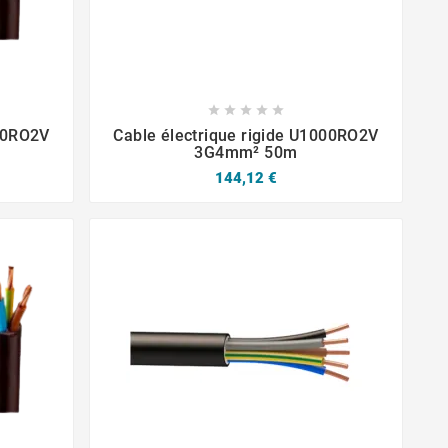







000RO2V
Cable électrique rigide U1000RO2V
3G4mm² 50m
144,12 €