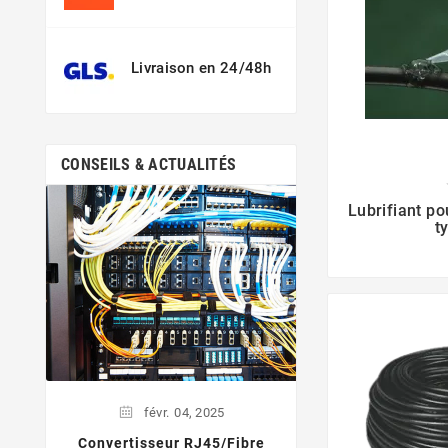
fois
Livraison en 24/48h
CONSEILS & ACTUALITÉS
Lubrifiant p
févr.
04,
t
Qu'est ce qu'une u
appareillab
Une goulotte appar
un type de goulott
de dissimuler l
électriques et les 
boîtier fermé. El
févr.
04,
2025
Convertisseur RJ45/Fibre