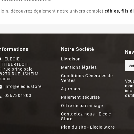
s loin, découvrez également notre univers complet
câbles, fils 
nformations
Notre Société
New
ELECIE -
Livraison
on_on
TFIBERTECH
Mentions légales
1 rue principale
8270 RUELISHEIM
Conditions Générales de
rance
Ventes
Vous
mome
info@elecie.store
il
A propos
info
0367301200
d'uti
ll
Paiement sécurisé
Offre de parrainage
Contactez-nous - Elecie
Store
Plan du site - Elecie Store