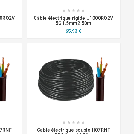







000RO2V
Câble électrique rigide U1000RO2V
5G1,5mm2 50m
65,93 €







07RNF
Cable électrique souple H07RNF