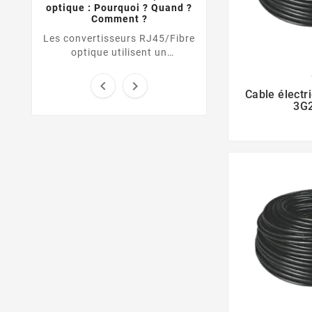
optique : Pourquoi ? Quand ?
Comment ?
Les convertisseurs RJ45/Fibre
optique utilisent un
transmetteur cuivre pour
transformer le signal d’une


Cable élect
liaison Ethernet UTP / RJ45
3G
vers une ...