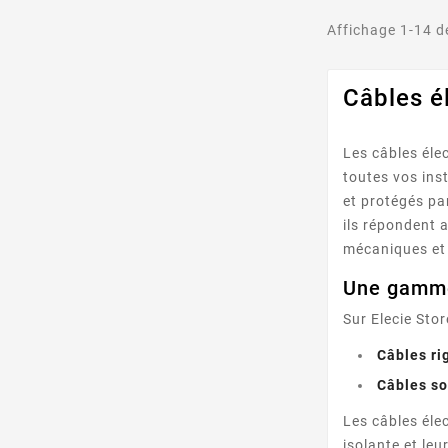
Affichage 1-14 de
Câbles él
Les câbles éle
toutes vos ins
et protégés pa
ils répondent 
mécaniques et
Une gamme
Sur Elecie Sto
Câbles ri
Câbles s
Les câbles élec
isolante et leu