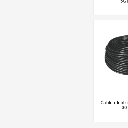
5G
Cable élect
3G