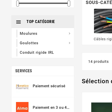
SOUS-CATÉ

TOP CATÉGORIE
Moulures

Câbles rig
Goulottes

Conduit rigide IRL
14 produits
SERVICES
Sélection 
Paiement sécurisé
Paiement en 3 ou 4