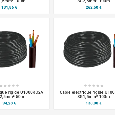
1,5mm² 100m
3G2,5mm² 100m
131,86 €
262,50 €














rique rigide U1000RO2V
Cable électrique rigide U1
2,5mm² 50m
3G1,5mm² 100m
94,28 €
138,00 €