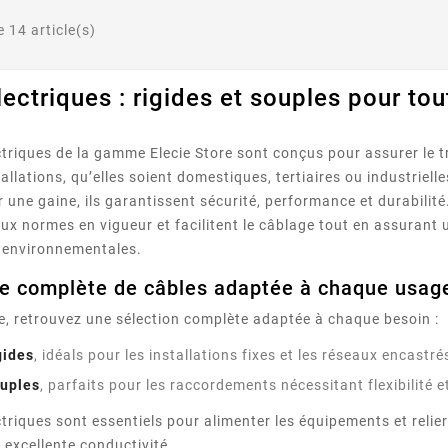
 14 article(s)
ectriques : rigides et souples pour tou
ctriques de la gamme Elecie Store sont conçus pour assurer le tra
tallations, qu’elles soient domestiques, tertiaires ou industrie
r une gaine, ils garantissent sécurité, performance et durabili
aux normes en vigueur et facilitent le câblage tout en assurant 
 environnementales.
 complète de câbles adaptée à chaque usag
re, retrouvez une sélection complète adaptée à chaque besoin :
gides
, idéals pour les installations fixes et les réseaux encastré
ouples
, parfaits pour les raccordements nécessitant flexibilité e
triques sont essentiels pour alimenter les équipements et relier 
r excellente conductivité.