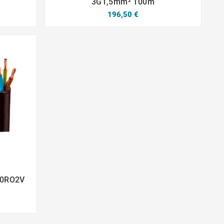
3G1,5mm² 100m
196,50 €
000RO2V