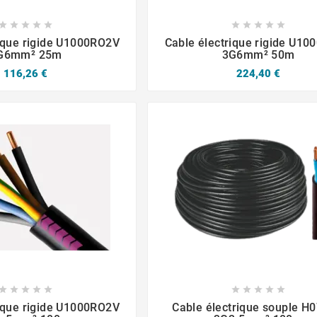














rique rigide U1000RO2V
Cable électrique rigide U1
G6mm² 25m
3G6mm² 50m
116,26 €
224,40 €














rique rigide U1000RO2V
Cable électrique souple H