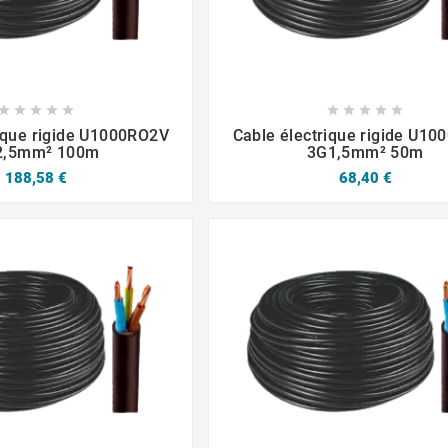














rique rigide U1000RO2V
Cable électrique rigide U1
2,5mm² 100m
3G1,5mm² 50m
188,58 €
68,40 €