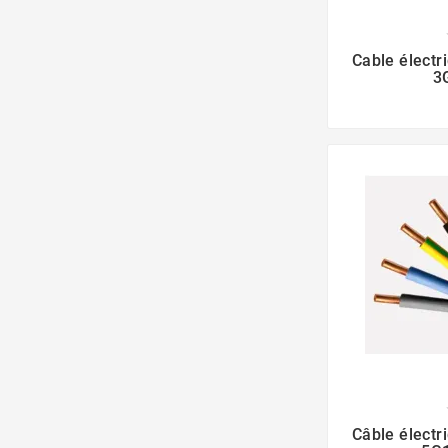
Cable élect
3
Câble élect