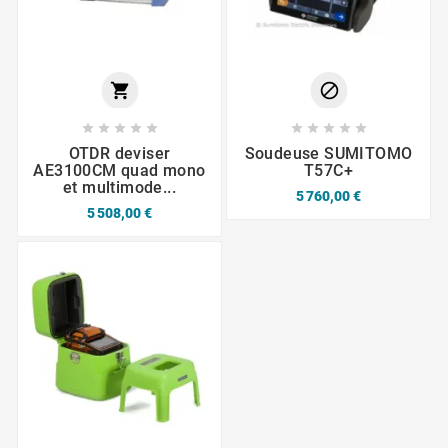












OTDR deviser
Soudeuse SUMITOMO
AE3100CM quad mono
T57C+
et multimode...
5 760,00 €
5 508,00 €