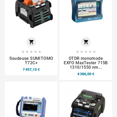












Soudeuse SUMITOMO
OTDR monomode
T72C+
EXFO MaxTester 715B
1310/1550 nm...
7 457,15 €
4 386,00 €