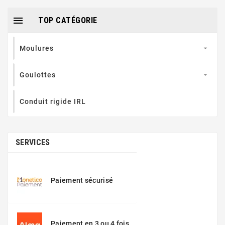

TOP CATÉGORIE
Moulures

Goulottes

Conduit rigide IRL
SERVICES
Paiement sécurisé
Paiement en 3 ou 4 fois