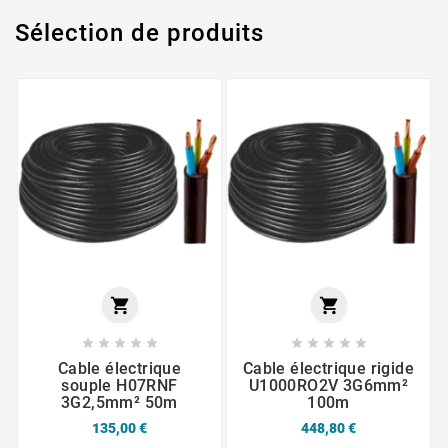
Sélection de produits












Cable électrique
Cable électrique rigide
souple H07RNF
U1000RO2V 3G6mm²
3G2,5mm² 50m
100m
135,00 €
448,80 €