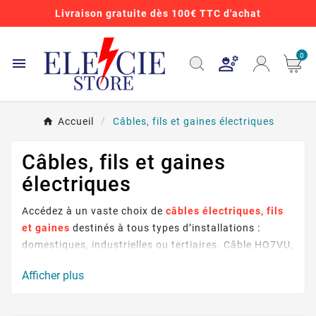
Livraison gratuite dès 100€ TTC d'achat
0

Accueil
Câbles, fils et gaines électriques
Câbles, fils et gaines
électriques
Accédez à un vaste choix de
câbles électriques, fils
et gaines
destinés à tous types d’installations :
domestiques, industrielles ou tertiaires. Câble HO7VU,
RO2V, gaine ICTA, fils rigides ou souples, câbles
Afficher plus
réseaux… Tous nos produits sont conformes aux
normes en vigueur et garantissent sécurité, longévité
et performance.