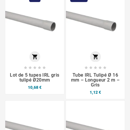












Lot de 5 tupes IRL gris
Tube IRL Tulipé Ø 16
tulipé Ø20mm
mm – Longueur 2 m –
Gris
10,68 €
1,12 €