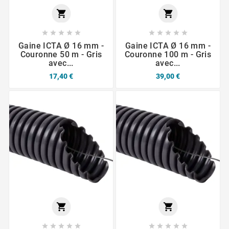












Gaine ICTA Ø 16 mm -
Gaine ICTA Ø 16 mm -
Couronne 50 m - Gris
Couronne 100 m - Gris
avec...
avec...
17,40 €
39,00 €











