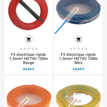












Fil électrique rigide
Fil électrique rigide
1,5mm² HO7VU 100m
1,5mm² HO7VU 100m
Rouge
Bleu
24,64 €
24,64 €