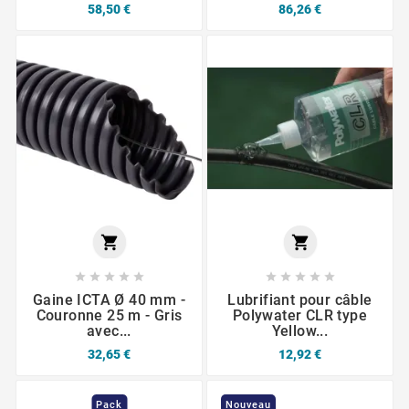
58,50 €
86,26 €












Gaine ICTA Ø 40 mm -
Lubrifiant pour câble
Couronne 25 m - Gris
Polywater CLR type
avec...
Yellow...
32,65 €
12,92 €
Pack
Nouveau