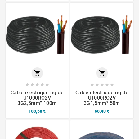












Cable électrique rigide
Cable électrique rigide
U1000RO2V
U1000RO2V
3G2,5mm² 100m
3G1,5mm² 50m
188,58 €
68,40 €