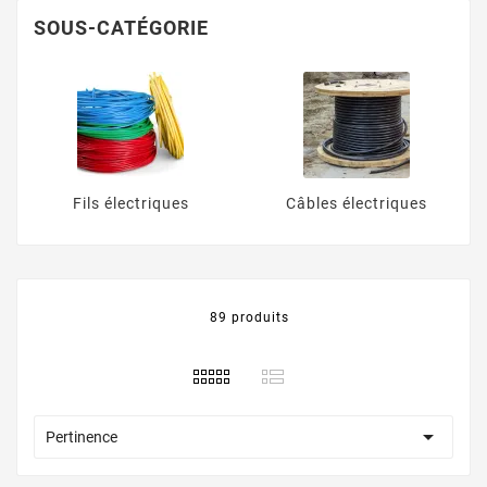
Vendues au mètre ou en couronne, nos références
SOUS-CATÉGORIE
s’adaptent aussi bien aux besoins des professionnels
qu’aux travaux des particuliers. Simplifiez vos
chantiers avec du matériel fiable et facile à installer.
Fils électriques
Câbles électriques
89 produits

Pertinence