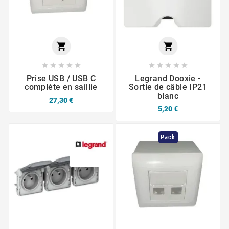












Prise USB / USB C
Legrand Dooxie -
complète en saillie
Sortie de câble IP21
blanc
27,30 €
5,20 €
Pack