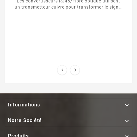
Les convertisseurs RJ45/Fibre optique utilisent
un transmetteur cuivre pour transformer le signal
d’une liaison Ethernet UTP / RJ45 vers une ...



Informations

Notre Société

Produits