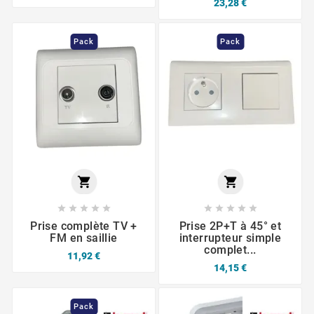
23,28 €
Pack
Pack












Prise complète TV +
Prise 2P+T à 45° et
FM en saillie
interrupteur simple
complet...
11,92 €
14,15 €
Pack