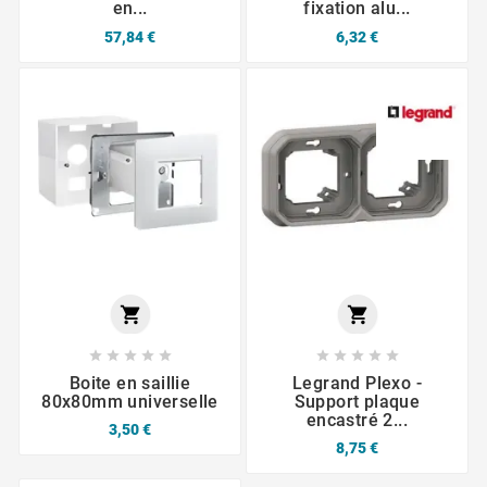
en...
fixation alu...
57,84 €
6,32 €












Boite en saillie
Legrand Plexo -
80x80mm universelle
Support plaque
encastré 2...
3,50 €
8,75 €