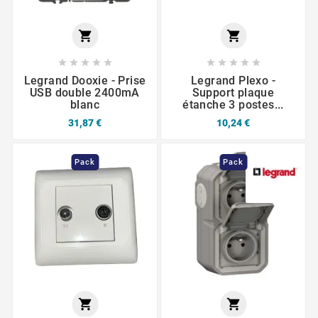












Legrand Dooxie - Prise
Legrand Plexo -
USB double 2400mA
Support plaque
blanc
étanche 3 postes...
31,87 €
10,24 €
Pack
Pack

