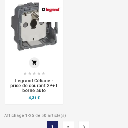






Legrand Céliane -
prise de courant 2P+T
borne auto
4,31 €
Affichage 1-25 de 50 article(s)
1

2