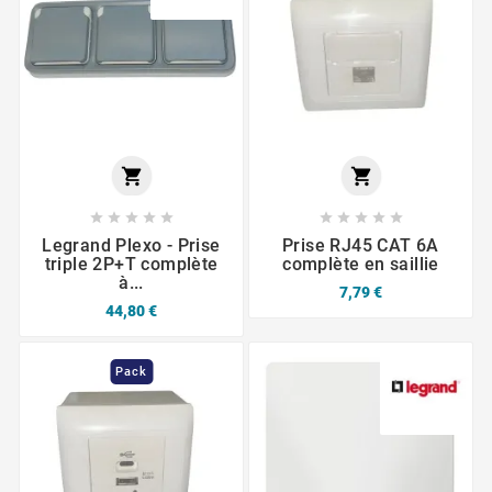












Legrand Plexo - Prise
Prise RJ45 CAT 6A
triple 2P+T complète
complète en saillie
à...
7,79 €
44,80 €
Pack