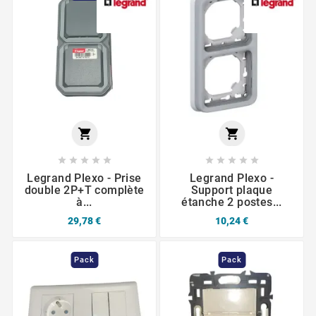












Legrand Plexo - Prise
Legrand Plexo -
double 2P+T complète
Support plaque
à...
étanche 2 postes...
29,78 €
10,24 €
Pack
Pack