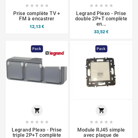










Prise complète TV +
Legrand Plexo - Prise
FM à encastrer
double 2P+T complète
en...
12,13 €
33,52 €
Pack
Pack












Legrand Plexo - Prise
Module RJ45 simple
triple 2P+T complète
avec plaque de