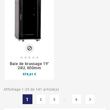






Baie de brassage 19"
24U, 600mm
474,61 €
Affichage 1-25 de 141 article(s)
1

…
2
3
6