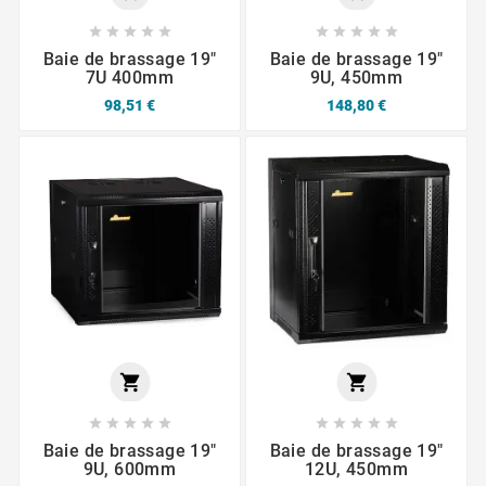










Baie de brassage 19"
Baie de brassage 19"
7U 400mm
9U, 450mm
98,51 €
148,80 €












Baie de brassage 19"
Baie de brassage 19"
9U, 600mm
12U, 450mm