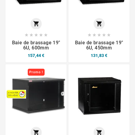












Baie de brassage 19"
Baie de brassage 19"
6U, 600mm
6U, 450mm
157,44 €
131,83 €
Promo !

