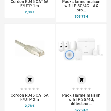
Cordon RJ45 CAT6A
Pack alarme maison
F/UTP 1m
wifi IP 3G/4G - AX
pro...
2,30 €
303,73 €












Cordon RJ45 CAT6A
Pack alarme maison
F/UTP 2m
wifi IP 3G/4G,
détecteur...
2,78 €
522,94 €