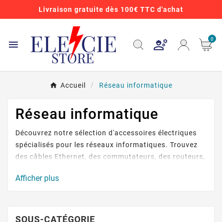
Livraison gratuite dès 100€ TTC d'achat
0

Accueil
Réseau informatique
Réseau informatique
Découvrez notre sélection d'accessoires électriques
spécialisés pour les réseaux informatiques. Trouvez
des câbles Ethernet, des commutateurs, des routeurs,
des connecteurs et bien plus encore. Nos produits de
Afficher plus
haute qualité garantissent une connexion fiable et
sécurisée pour votre réseau. Commandez dès
maintenant chez ELECIE et optimisez les
performances de votre infrastructure informatique.
SOUS-CATÉGORIE