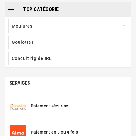

TOP CATÉGORIE
Moulures

Goulottes

Conduit rigide IRL
SERVICES
Paiement sécurisé
Paiement en 3 ou 4 fois