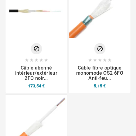












Câble abonné
Câble fibre optique
intérieur/extérieur
monomode OS2 6FO
2FO noir...
Anti-feu...
173,54 €
5,15 €