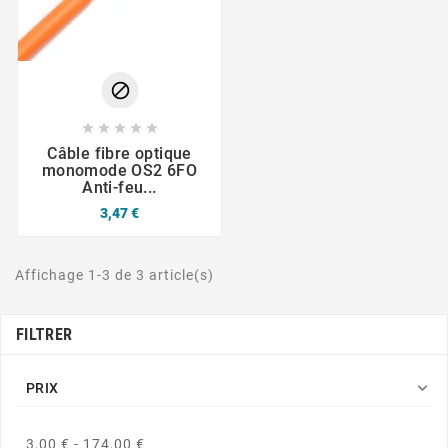






Câble fibre optique
monomode OS2 6FO
Anti-feu...
3,47 €
Affichage 1-3 de 3 article(s)
FILTRER

PRIX
3,00 € - 174,00 €