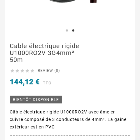
Cable électrique rigide
U1000RO2V 3G4mm²
50m





REVIEW (0)
144,12 €
TTC
BIENTÔT DISPONIBLE
Câble électrique rigide U1000RO2V avec âme en
cuivre composé de 3 conducteurs de 4mm². La gaine
extérieur est en PVC