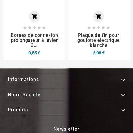












Bornes de connexion
Plaque de fin pour
prolongateur à levier
goulotte électrique
3...
blanche
0,55 €
2,08 €

Informations

Notre Société

Produits
Newsletter