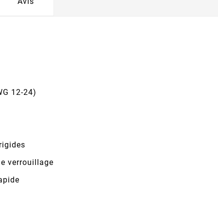
Avis
AWG 12-24)
rigides
de verrouillage
rapide