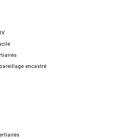
0V
acile
tiaires
pareillage encastré
ertiaires