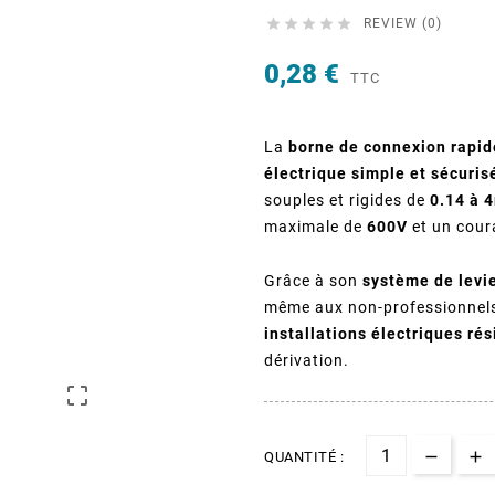





REVIEW (0)
0,28 €
TTC
La
borne de connexion rapide
électrique simple et sécuris
souples et rigides de
0.14 à 
maximale de
600V
et un cour
Grâce à son
système de levi
même aux non-professionnels.
installations électriques rés
dérivation.

QUANTITÉ :