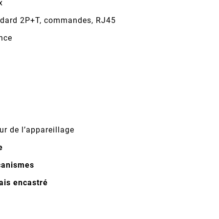
x
tandard 2P+T, commandes, RJ45
ance
ur de l’appareillage
e
canismes
ais encastré