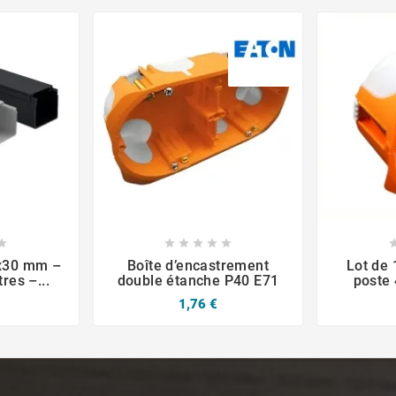









0x30 mm –
Boîte d’encastrement
Lot de 
res –...
double étanche P40 E71
post
1,76 €