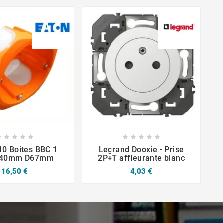














10 Boites BBC 1
Legrand Dooxie - Prise
e 40mm D67mm
2P+T affleurante blanc
16,50 €
4,03 €