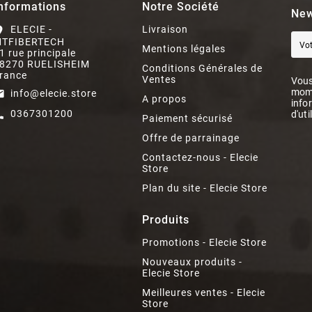
nformations
Notre Société
New
ELECIE -
Livraison
on_on
TFIBERTECH
Mentions légales
1 rue principale
8270 RUELISHEIM
Conditions Générales de
rance
Ventes
Vous
mome
info@elecie.store
il
A propos
info
0367301200
d'uti
ll
Paiement sécurisé
Offre de parrainage
Contactez-nous - Elecie
Store
Plan du site - Elecie Store
Produits
Promotions - Elecie Store
Nouveaux produits -
Elecie Store
Meilleures ventes - Elecie
Store