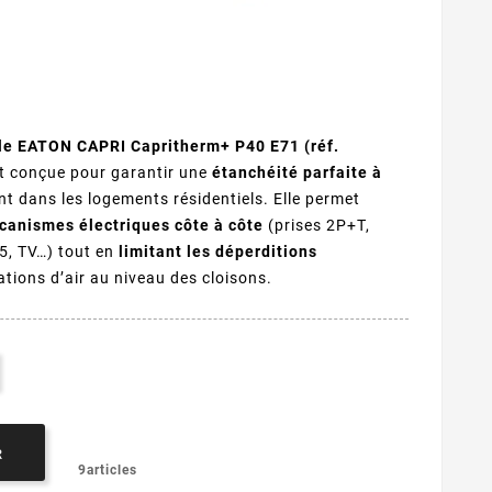
ple EATON CAPRI Capritherm+ P40 E71 (réf.
t conçue pour garantir une
étanchéité parfaite à
t dans les logements résidentiels. Elle permet
canismes électriques côte à côte
(prises 2P+T,
5, TV…) tout en
limitant les déperditions
rations d’air au niveau des cloisons.
R
9articles