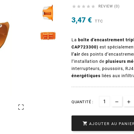





REVIEW (0)
3,47 €
TTC
La
boîte d’encastrement tri
CAP723300)
est spécialemen
l’air
des points d’encastremen
l’installation de
plusieurs mé
interrupteurs, poussoirs, RJ4
énergétiques
liées aux infilt
QUANTITÉ :


AJOUTER AU PANIE