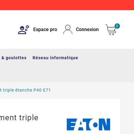
0
Espace pro
Connexion
 & goulottes
Réseau informatique
t triple étanche P40 E71
ment triple
1