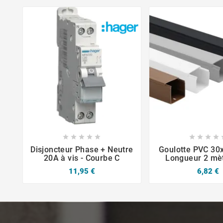












Disjoncteur Phase + Neutre
Goulotte PVC 3
20A à vis - Courbe C
Longueur 2 mèt
11,95 €
6,82 €