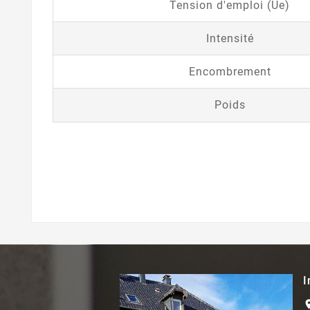
Tension d'emploi (Ue)
Intensité
Encombrement
Poids
I
locati