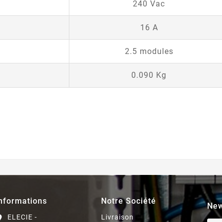
240 Vac
16 A
2.5 modules
0.090 Kg
nformations
Notre Société
New
ELECIE -
Livraison
on_on