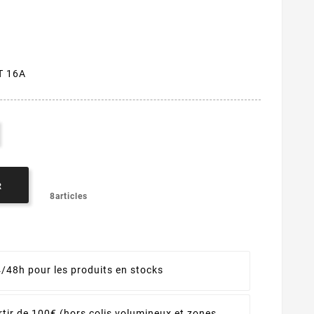
 T 16A
R
8articles
4/48h pour les produits en stocks
rtir de 100€ (hors colis volumineux et zones