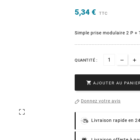
5,34 €
TTC
Simple prise modulaire 2 P +
QUANTITÉ :

AJOUTER AU PANIE
Donnez votre avis

Livraison rapide en 2
Livraison offerte à pa