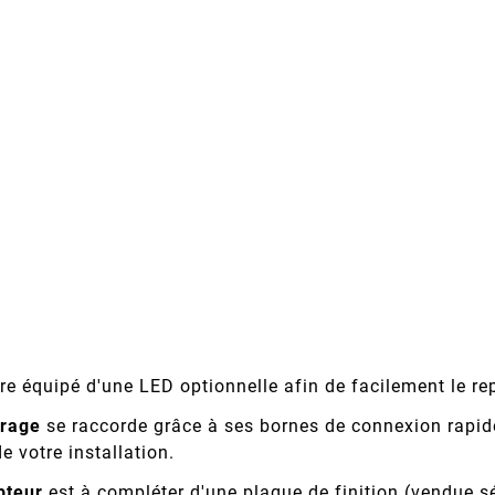
re équipé d'une LED optionnelle afin de facilement le rep
irage
se raccorde grâce à ses bornes de connexion rapide e
 votre installation.
pteur
est à compléter d'une plaque de finition (vendue 