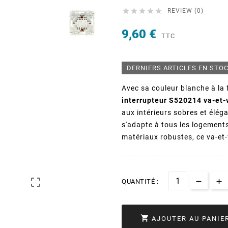





REVIEW (0)
9,60 €
TTC
DERNIERS ARTICLES EN STO
Avec sa couleur blanche à la 
interrupteur S520214 va-et-v
aux intérieurs sobres et élég
s'adapte à tous les logement
matériaux robustes, ce va-et-

QUANTITÉ :

AJOUTER AU PANIE