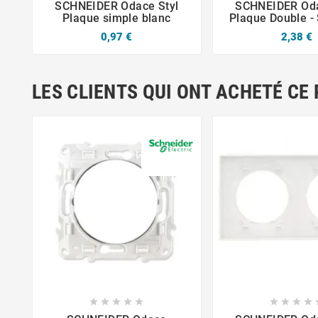
SCHNEIDER Odace Styl
SCHNEIDER Oda
Plaque simple blanc
Plaque Double -
0,97 €
2,38 €
LES CLIENTS QUI ONT ACHETÉ CE











