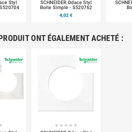
ce Styl
SCHNEIDER Odace Styl
SCHNEI
 S520704
Boite Simple - S520762
Bo
4,02 €
 PRODUIT ONT ÉGALEMENT ACHETÉ :








