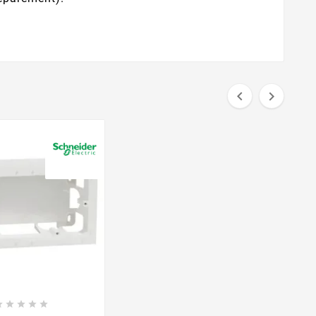








