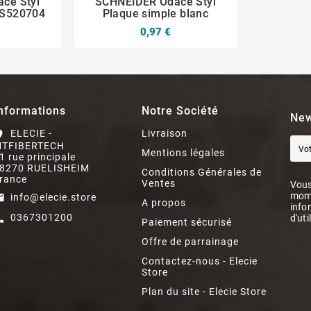
ce Styl
SCHNEIDER Odace Styl
 S520704
Plaque simple blanc
0,97 €
nformations
Notre Société
New
ELECIE -
Livraison
on_on
TFIBERTECH
Mentions légales
1 rue principale
8270 RUELISHEIM
Conditions Générales de
rance
Ventes
Vous
mome
info@elecie.store
il
A propos
info
0367301200
d'uti
ll
Paiement sécurisé
Offre de parrainage
Contactez-nous - Elecie
Store
Plan du site - Elecie Store