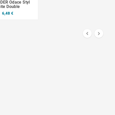
DER Odace Styl
ite Double
6,48 €

