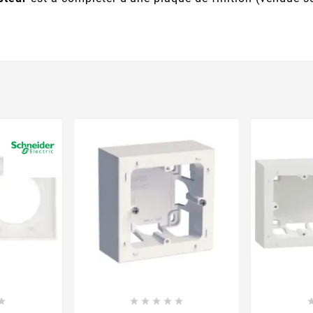








