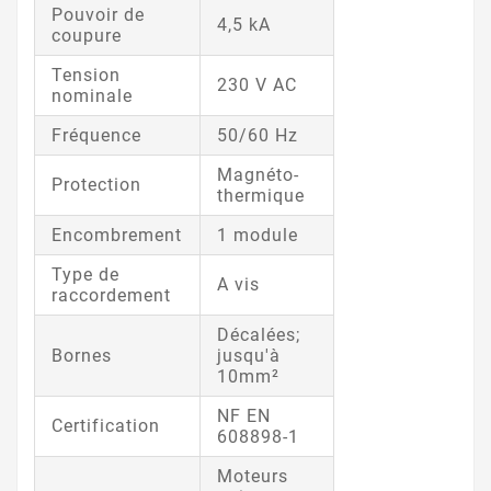
Pouvoir de
4,5 kA
coupure
Tension
230 V AC
nominale
Fréquence
50/60 Hz
Magnéto-
Protection
thermique
Encombrement
1 module
Type de
A vis
raccordement
Décalées;
Bornes
jusqu'à
10mm²
NF EN
Certification
608898-1
Moteurs