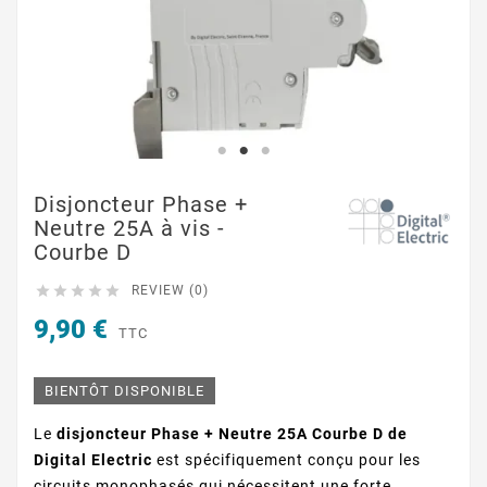
Disjoncteur Phase +
Neutre 25A à vis -
Courbe D





REVIEW (0)
9,90 €
TTC
BIENTÔT DISPONIBLE
Le
disjoncteur Phase + Neutre 25A Courbe D de
Digital Electric
est spécifiquement conçu pour les
circuits monophasés qui nécessitent une forte