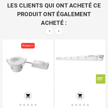
LES CLIENTS QUI ONT ACHETÉ CE
PRODUIT ONT ÉGALEMENT
ACHETÉ :


Promo !











