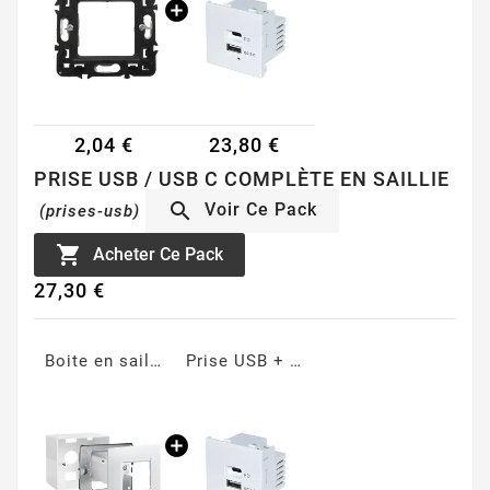
2,04 €
23,80 €
PRISE USB / USB C COMPLÈTE EN SAILLIE

Voir Ce Pack
(prises-usb)

Acheter Ce Pack
27,30 €
Boite en saillie 80x80mm universelle
Prise USB + USB-C au format 45x45