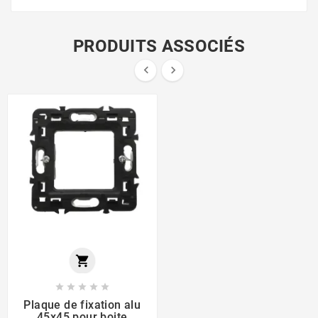
PRODUITS ASSOCIÉS








Plaque de fixation alu
45x45 pour boite