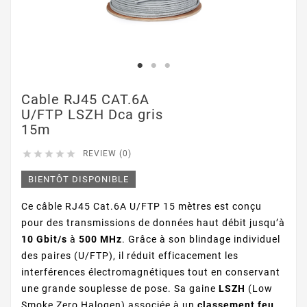
Cable RJ45 CAT.6A
U/FTP LSZH Dca gris
15m





REVIEW (0)
BIENTÔT DISPONIBLE
Ce câble RJ45 Cat.6A U/FTP 15 mètres est conçu
pour des transmissions de données haut débit jusqu’à
10 Gbit/s
à
500 MHz
. Grâce à son blindage individuel
des paires (U/FTP), il réduit efficacement les
interférences électromagnétiques tout en conservant
une grande souplesse de pose. Sa gaine
LSZH
(Low
Smoke Zero Halogen) associée à un
classement feu