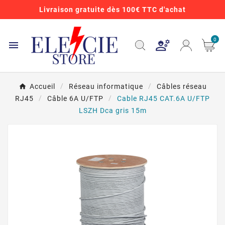
Livraison gratuite dès 100€ TTC d'achat
0

Accueil
Réseau informatique
Câbles réseau
RJ45
Câble 6A U/FTP
Cable RJ45 CAT.6A U/FTP
LSZH Dca gris 15m