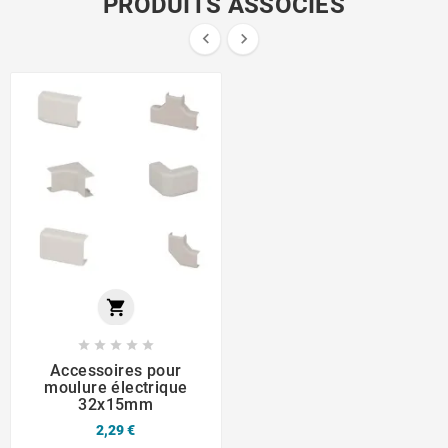
PRODUITS ASSOCIÉS








Accessoires pour
moulure électrique
32x15mm
2,29 €