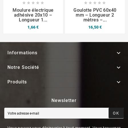










Moulure électrique
Goulotte PVC 60x40
adhésive 20x10 –
mm – Longueur 2
Longueur 1...
mètres –...
1,66 €
16,50 €

Informations

Notre Société

Produits
Newsletter
OK
Vous pouvez vous désinscrire à tout moment. Vous trouverez