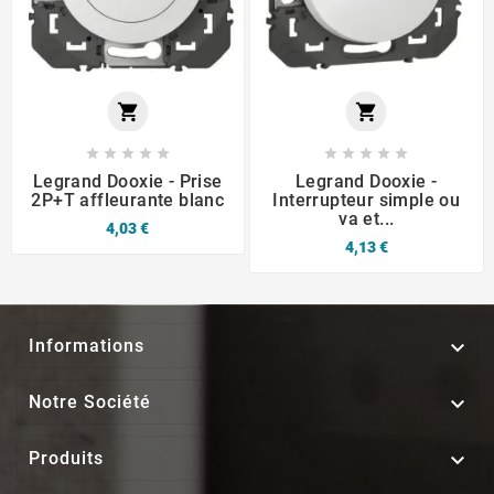












Legrand Dooxie - Prise
Legrand Dooxie -
2P+T affleurante blanc
Interrupteur simple ou
va et...
4,03 €
4,13 €

Informations

Notre Société

Produits