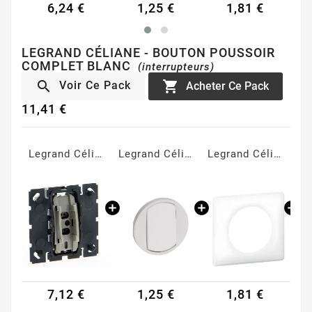
€
1,25 €
1,81 €
1,24 €
LEGRAND CÉLIANE - BOUTON POUSSOIR
COMPLET BLANC
(interrupteurs)


Acheter Ce Pack
Voir Ce Pack
11,41 €
Legrand Céliane - Mécanisme bouton poussoir
Legrand Céliane - Enjoliveur large pour interrupteur va et vient ou bouton poussoir blanc
Legrand Céliane - Plaque Memories simple blanc
Support à vis pour Mosaic, Céliane ou Soliroc pour 1 poste
 €
1,25 €
1,81 €
1,24 €