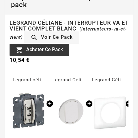
pack
LEGRAND CÉLIANE - INTERRUPTEUR VA ET
VIENT COMPLET BLANC
(interrupteurs-va-et-

Voir Ce Pack
vient)

Acheter Ce Pack
10,54 €
Legrand céliane - Mécanisme va et vient
Legrand Céliane - Enjoliveur large pour interrupteur va et vient ou bouton poussoir blanc
Legrand Céliane - Plaque Memories simple blanc
Support à vis pour Mosaic, Céliane ou Soliroc pour 1 poste