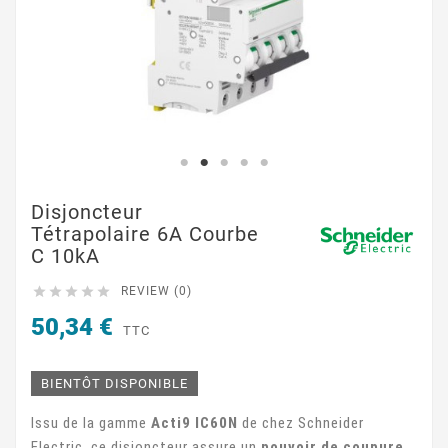
Disjoncteur
Tétrapolaire 6A Courbe
C 10kA





REVIEW (0)
50,34 €
TTC
BIENTÔT DISPONIBLE
Issu de la gamme
Acti9 IC60N
de chez Schneider
Electric, ce disjoncteur assure un
pouvoir de coupure