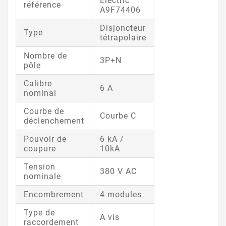
Electric
référence
A9F74406
Disjoncteur
Type
tétrapolaire
Nombre de
3P+N
pôle
Calibre
6 A
nominal
Courbe de
Courbe C
déclenchement
Pouvoir de
6 kA /
coupure
10kA
Tension
380 V AC
nominale
Encombrement
4 modules
Type de
A vis
raccordement