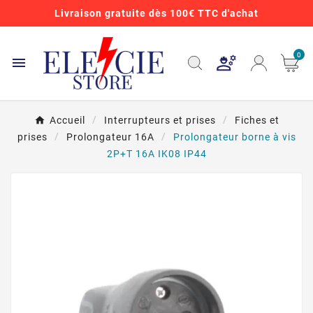
Livraison gratuite dès 100€ TTC d'achat
0

Accueil
Interrupteurs et prises
Fiches et
prises
Prolongateur 16A
Prolongateur borne à vis
2P+T 16A IK08 IP44