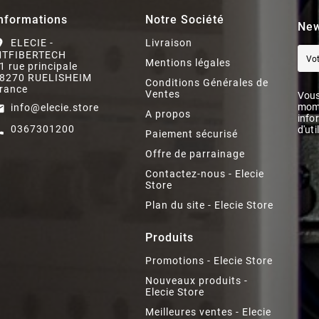
nformations
Notre Société
New
ELECIE -
Livraison
on_on
TFIBERTECH
Mentions légales
1 rue principale
8270 RUELISHEIM
Conditions Générales de
rance
Ventes
Vous
mome
info@elecie.store
il
A propos
info
0367301200
d'uti
ll
Paiement sécurisé
Offre de parrainage
Contactez-nous - Elecie
Store
Plan du site - Elecie Store
Produits
Promotions - Elecie Store
Nouveaux produits -
Elecie Store
Meilleures ventes - Elecie