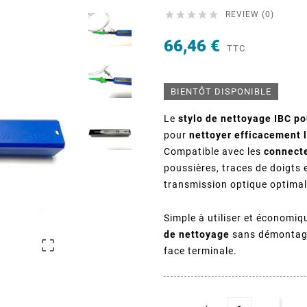





REVIEW (0)
66,46 €
TTC
BIENTÔT DISPONIBLE
Le
stylo de nettoyage IBC p
pour
nettoyer efficacement 
Compatible avec les
connect
poussières, traces de doigts 
transmission optique optimal
Simple à utiliser et économiq
de nettoyage
sans démontage 

face terminale.