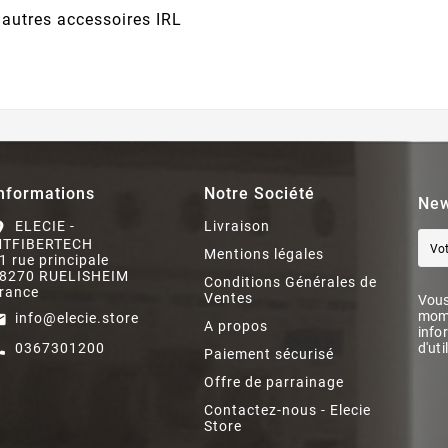
t autres accessoires IRL
nformations
Notre Société
New
ELECIE -
Livraison
on_on
TFIBERTECH
Mentions légales
1 rue principale
8270 RUELISHEIM
Conditions Générales de
rance
Ventes
Vous
mome
info@elecie.store
il
A propos
info
0367301200
d'uti
ll
Paiement sécurisé
Offre de parrainage
Contactez-nous - Elecie
Store