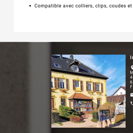
Compatible avec colliers, clips, coudes e
I
locati
M
4
6
F
ema
ca