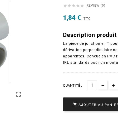





REVIEW (0)
1,84 €
TTC
Description produit 
La pièce de jonction en T po
dérivation perpendiculaire ne
apparentes. Conçue en PVC ri
IRL standards pour un monta
QUANTITÉ :


AJOUTER AU PANIE