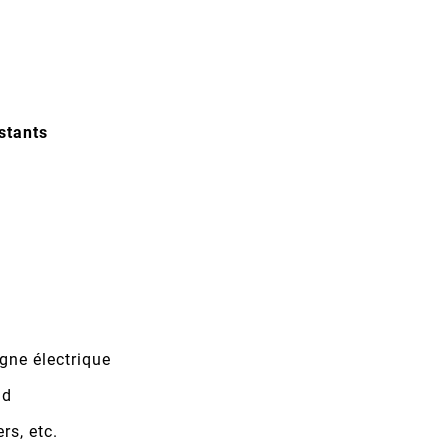
stants
igne électrique
nd
rs, etc.