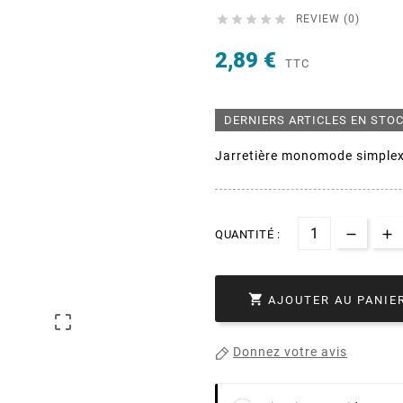





REVIEW (0)
2,89 €
TTC
DERNIERS ARTICLES EN STO
Jarretière monomode simpl
QUANTITÉ :

AJOUTER AU PANIE

Donnez votre avis