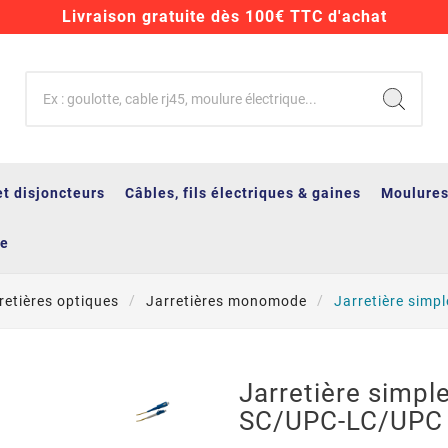
Livraison gratuite dès 100€ TTC d'achat
et disjoncteurs
Câbles, fils électriques & gaines
Moulures
ge
retières optiques
Jarretières monomode
Jarretière sim
Jarretière simp
SC/UPC-LC/UPC