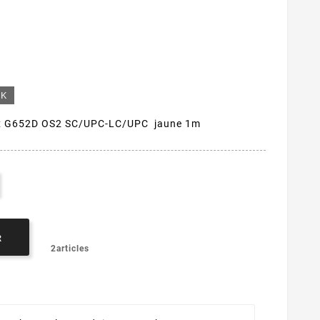
CK
ex G652D OS2 SC/UPC-LC/UPC jaune 1m
R
2articles