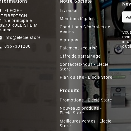
nformations
Notre Société
New
ELECIE -
Livraison
on_on
TFIBERTECH
Mentions légales
1 rue principale
8270 RUELISHEIM
Conditions Générales de
rance
Ventes
Vous
mome
info@elecie.store
il
A propos
info
0367301200
d'uti
ll
Paiement sécurisé
Offre de parrainage
Contactez-nous - Elecie
Store
Plan du site - Elecie Store
Produits
Promotions - Elecie Store
Nouveaux produits -
Elecie Store
Meilleures ventes - Elecie
Store