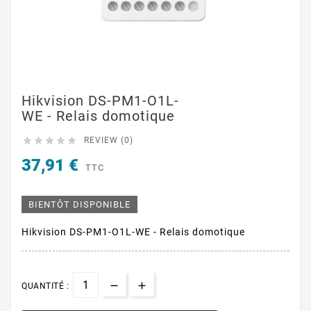
Hikvision DS-PM1-O1L-
WE - Relais domotique





REVIEW (0)
37,91 €
TTC
BIENTÔT DISPONIBLE
Hikvision DS-PM1-O1L-WE - Relais domotique
QUANTITÉ :