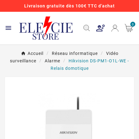
Livraison gratuite dès 100€ TTC d'achat
0

Accueil
Réseau informatique
Vidéo
surveillance
Alarme
Hikvision DS-PM1-O1L-WE -
Relais domotique