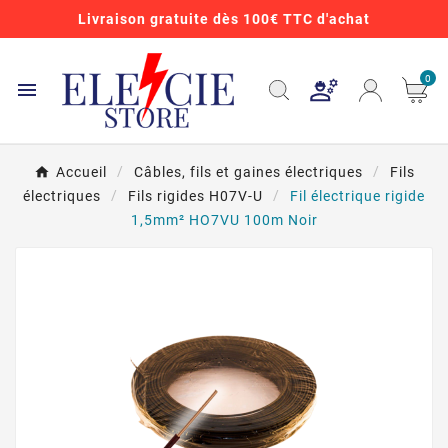
Livraison gratuite dès 100€ TTC d'achat
0

Accueil
Câbles, fils et gaines électriques
Fils
électriques
Fils rigides H07V-U
Fil électrique rigide
1,5mm² HO7VU 100m Noir