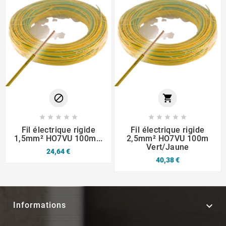












Fil électrique rigide
Fil électrique rigide
1,5mm² HO7VU 100m...
2,5mm² HO7VU 100m
Vert/Jaune
24,64 €
40,38 €

Informations