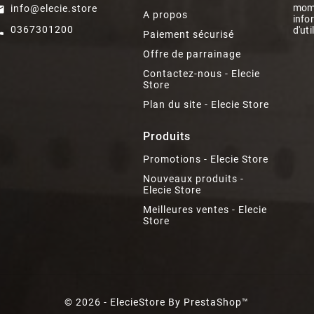
mome
info@elecie.store
il
A propos
info
0367301200
d'uti
ll
Paiement sécurisé
Offre de parrainage
Contactez-nous - Elecie
Store
Plan du site - Elecie Store
Produits
Promotions - Elecie Store
Nouveaux produits -
Elecie Store
Meilleures ventes - Elecie
Store
© 2026 - ElecieStore By PrestaShop™