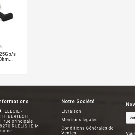


.25Gb/s
km...
nformations
Notre Société
New
ELECIE -
Livraison
on_on
TFIBERTECH
Mentions légales
1 rue principale
8270 RUELISHEIM
Conditions Générales de
rance
Ventes
Vous