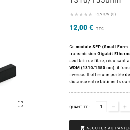
1310/1550nm





REVIEW (0)
12,00 €
TTC
Ce
module SFP (Small Form-
transmission
Gigabit Etherne
seul brin de fibre, réduisant a
WDM (1310/1550 nm)
, il fo
inversé. Il offre une portée d
distance entre bâtiments ou

QUANTITÉ :

AJOUTER AU PANIE