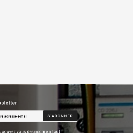
sletter
S’ABONNER
 pouvez vous désinscrire à tout