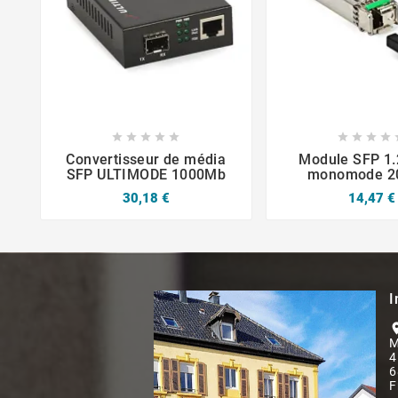












Convertisseur de média
Module SFP 1
SFP ULTIMODE 1000Mb
monomode 20
30,18 €
14,47 €
I
locati
M
4
6
F