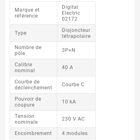
Digital
Marque et
Electric
référence
02172
Disjoncteur
Type
tétrapolaire
Nombre de
3P+N
pôle
Calibre
40 A
nominal
Courbe de
Courbe C
déclenchement
Pouvoir de
10 kA
coupure
Tension
230 V AC
nominale
Encombrement
4 modules