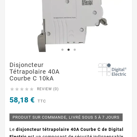
Disjoncteur
Tétrapolaire 40A
Courbe C 10kA





REVIEW (0)
58,18 €
TTC
PRODUIT SUR COMMANDE, LIVRÉ SOUS 5 À 7 JOURS
Le
disjoncteur tétrapolaire 40A Courbe C de Digital
Electric
est un composant de sécurité indispensable