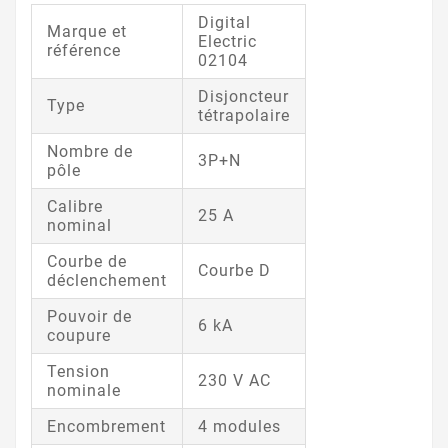
Digital
Marque et
Electric
référence
02104
Disjoncteur
Type
tétrapolaire
Nombre de
3P+N
pôle
Calibre
25 A
nominal
Courbe de
Courbe D
déclenchement
Pouvoir de
6 kA
coupure
Tension
230 V AC
nominale
Encombrement
4 modules