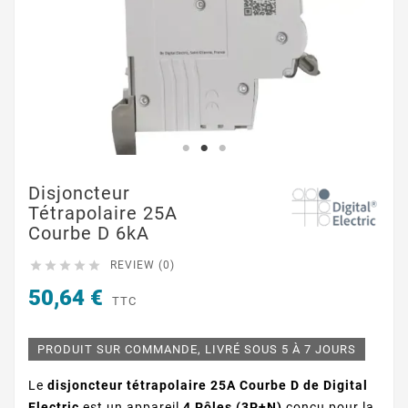
Disjoncteur
Tétrapolaire 25A
Courbe D 6kA





REVIEW (0)
50,64 €
TTC
PRODUIT SUR COMMANDE, LIVRÉ SOUS 5 À 7 JOURS
Le
disjoncteur tétrapolaire 25A Courbe D de Digital
Electric
est un appareil
4 Pôles (3P+N)
conçu pour la