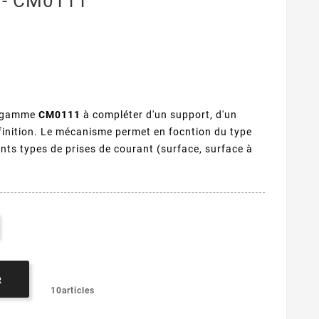
 - CM0111
e gamme
CM0111
à compléter d'un support, d'un
 finition. Le mécanisme permet en focntion du type
rents types de prises de courant (surface, surface à
)
R
10articles