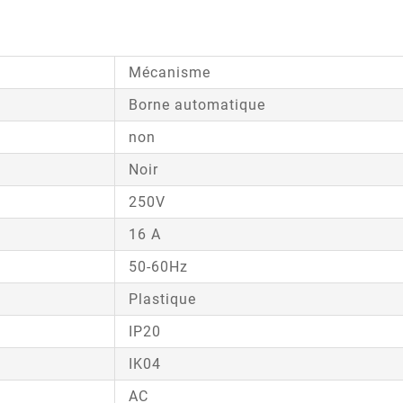
Mécanisme
Borne automatique
non
Noir
250V
16 A
50-60Hz
Plastique
IP20
IK04
AC