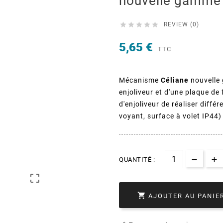
nouvelle gamme





REVIEW (0)
5,65 €
TTC
Mécanisme
Céliane
nouvell
enjoliveur et d'une plaque de
d'enjoliveur de réaliser diffé
voyant, surface à volet IP44
QUANTITÉ :


AJOUTER AU PANIE