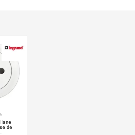


liane
ise de
.