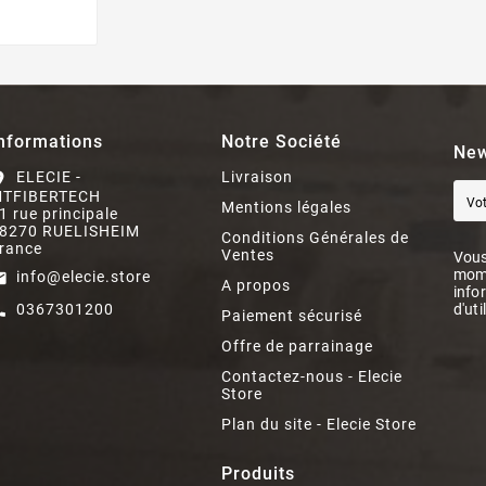
nformations
Notre Société
New
ELECIE -
Livraison
on_on
TFIBERTECH
Mentions légales
1 rue principale
8270 RUELISHEIM
Conditions Générales de
rance
Ventes
Vous
mome
info@elecie.store
il
A propos
info
0367301200
d'uti
ll
Paiement sécurisé
Offre de parrainage
Contactez-nous - Elecie
Store
Plan du site - Elecie Store
Produits