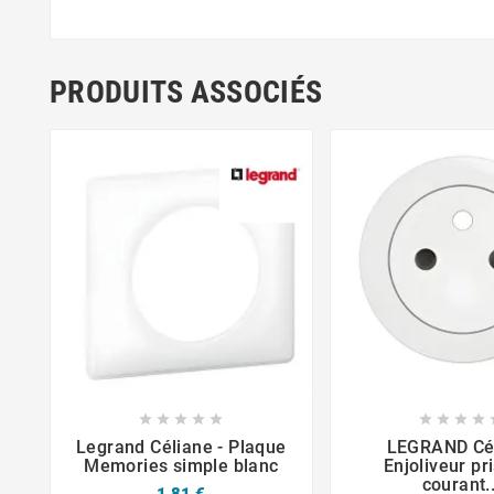
PRODUITS ASSOCIÉS












Legrand Céliane - Plaque
LEGRAND Cé
Memories simple blanc
Enjoliveur pr
courant..